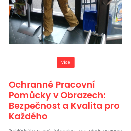
Více
Ochranné Pracovní
Pomůcky v Obrazech:
Bezpečnost a Kvalita pro
Každého
Prohlédněte si naši fotogalerii, kde představujeme