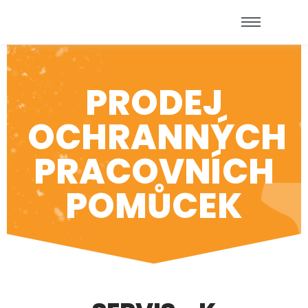
PRODEJ
OCHRANNÝCH
PRACOVNÍCH
POMŮCEK