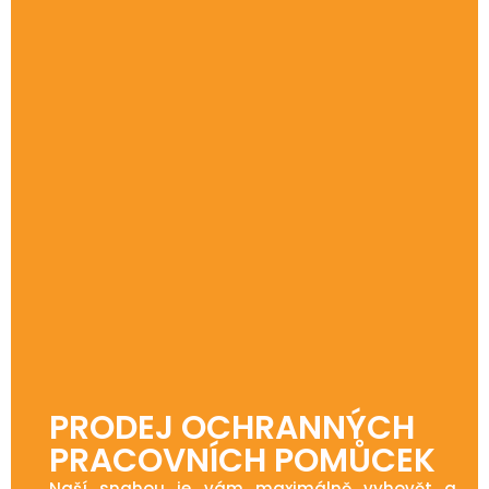
PRODEJ OCHRANNÝCH
PRACOVNÍCH POMŮCEK
Naší snahou je vám maximálně vyhovět a